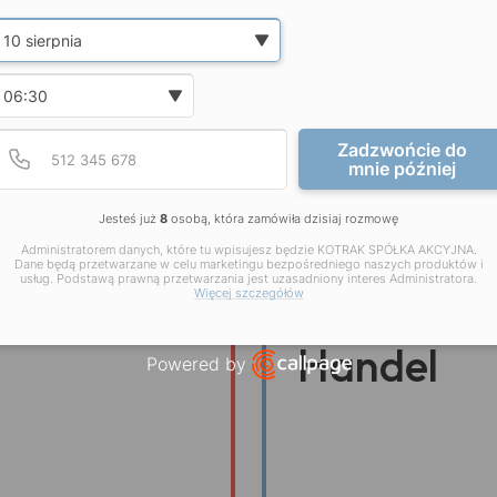
Date and time slection for sch
Wybierz datę
Wybierz godzinę
Podaj poprawny numer t
Numer telefonu
Zadzwońcie do
mnie później
Systemy dla firm usługo
Jesteś już
8
osobą, która zamówiła dzisiaj rozmowę
Administratorem danych, które tu wpisujesz będzie KOTRAK SPÓŁKA AKCYJNA.
Dane będą przetwarzane w celu marketingu bezpośredniego naszych produktów i
usług. Podstawą prawną przetwarzania jest uzasadniony interes Administratora.
Więcej szczegółów
Handel
Powered by
Open link in new window