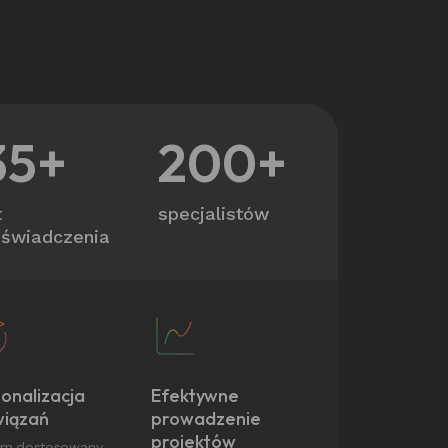
35+
200+
t
specjalistów
świadczenia
onalizacja
Efektywne
wiązań
prowadzenie
projektów
em dostosowany