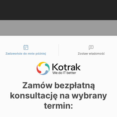
liwości kontaktu
Zadzwońcie do mnie później
Zostaw wiadomość
 Ciebie zrobić
Zamów bezpłatną
konsultację na wybrany
termin:
Usługi