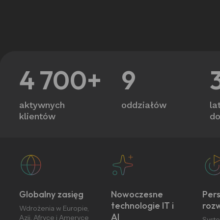
4 700+
9
aktywnych
oddziałów
la
klientów
do
Globalny zasięg
Nowoczesne
Pers
technologie IT i
roz
Wdrożenia w Europie,
AI
Azji, Afryce i Ameryce
Syst