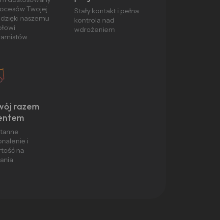
rocesów Twojej
Stały kontakt i pełna
 dzięki naszemu
kontrola nad
ołowi
wdrożeniem
ramistów
wój razem
ientem
stanne
nalenie i
tość na
ania