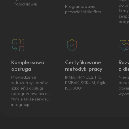
Południowej
do p
Programowanie
firmy
przyszłości dla firm
zesp
prog
Kompleksowa
Certyfikowane
Roz
obsługa
metodyki pracy
z kl
Prowadzenie
IPMA, PRINCE2, ITIL,
Nieu
wdrożeń systemów,
PMBoK, SCRUM, Agile,
dosko
szkoleń z obsługi
ISO 9001
otwar
oprogramowania dla
wyzw
firm, a także serwisu i
integracji