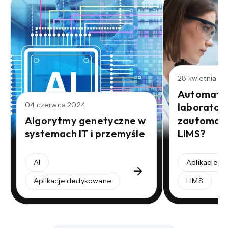
28 kwietnia 2
Automaty
04 czerwca 2024
laborator
Algorytmy genetyczne w
zautomaty
systemach IT i przemyśle
LIMS?
AI
Aplikacje 
Aplikacje dedykowane
LIMS