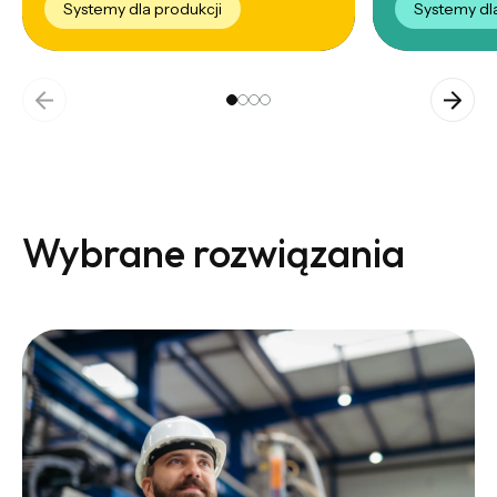
Systemy dla produkcji
Systemy dl
Wybrane rozwiązania