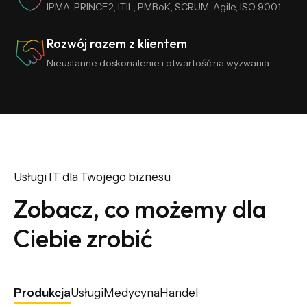
IPMA, PRINCE2, ITIL, PMBoK, SCRUM, Agile, ISO 9001
Rozwój razem z klientem
Nieustanne doskonalenie i otwartość na wyzwania
Usługi IT dla Twojego biznesu
Zobacz, co możemy dla
Ciebie zrobić
Produkcja
Usługi
Medycyna
Handel