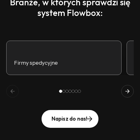
Branże, w których sprawdzi się
system Flowbox:
Firmy spedycyjne
Br
Napisz do nas!