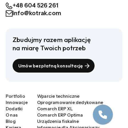
+48 604 526 261
info@kotrak.com
Zbudujmy razem aplikację
na miarę Twoich potrzeb
Umów bezpłatną konsultację
Portfolio
Wparcie techniczne
Innowacje
Oprogramowanie dedykowane
Dodatki
Comarch ERP XL
O nas
Comarch ERP Optima
Blog
Urządzenia fiskalne
Kariera
Informacje dla Akcjonariuszy