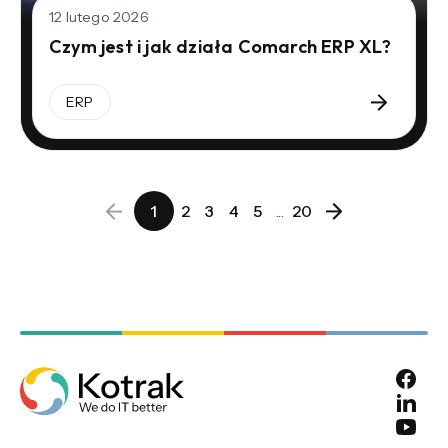
12 lutego 2026
Czym jest i jak działa Comarch ERP XL?
ERP
1
2
3
4
5
...
20