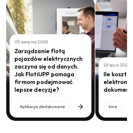
05 sierpnia 2026
Zarządzanie flotą
pojazdów elektrycznych
23 lipca 2026
zaczyna się od danych.
Jak FlotiUPP pomaga
Ile kosztu
firmom podejmować
elektroni
lepsze decyzje?
dokument
Aplikacje dedykowane
Inne