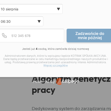
Date and time slection for sch
Wybierz datę
ryzyko wypadków i poprawić bezpiecz
Zastosowanie AI i algorytmów genetyc
Wybierz godzinę
tylko do optymalizacji produkcji. Maj
Podaj poprawny numer t
Numer telefonu
podnoszenia poziomu bezpieczeństwa 
Zadzwońcie do
mnie później
analizie dużych ilości danych możliw
potencjalnych problemów i zapobiegan
Jesteś już
4
osobą, która zamówiła dzisiaj rozmowę
produkcyjny.
Administratorem danych, które tu wpisujesz będzie KOTRAK SPÓŁKA AKCYJNA.
Dane będą przetwarzane w celu marketingu bezpośredniego naszych produktów i
usług. Podstawą prawną przetwarzania jest uzasadniony interes Administratora.
Więcej szczegółów
Algorytm genetycz
Powered by
pracy
Open link in new window
Dedykowany system do zarządzania 