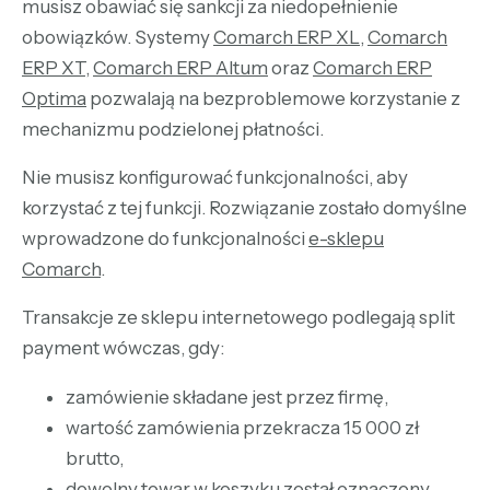
musisz obawiać się sankcji za niedopełnienie
obowiązków. Systemy
Comarch ERP XL
,
Comarch
ERP XT
,
Comarch ERP Altum
oraz
Comarch ERP
Optima
pozwalają na bezproblemowe korzystanie z
mechanizmu podzielonej płatności.
Nie musisz konfigurować funkcjonalności, aby
korzystać z tej funkcji. Rozwiązanie zostało domyślne
wprowadzone do funkcjonalności
e-sklepu
Comarch
.
Transakcje ze sklepu internetowego podlegają split
payment wówczas, gdy:
zamówienie składane jest przez firmę,
wartość zamówienia przekracza 15 000 zł
brutto,
dowolny towar w koszyku został oznaczony