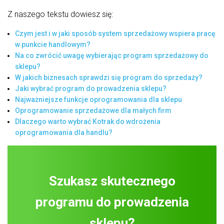
Z naszego tekstu dowiesz się:
Czym jest i w jaki sposób system sprzedażowy wspiera pracę
w punkcie handlowym?
Na co zwrócić uwagę wybierając program sprzedażowy do
sklepu?
W jakich biznesach sprawdzi się program do sprzedaży?
Jaki wybrać program do prowadzenia sklepu?
Najważniejsze funkcje oprogramowania dla sklepu
Oprogramowanie sprzedażowe dla małych firm
Dlaczego warto wybrać Kotrak do wdrożenia
oprogramowania dla handlu?
Szukasz skutecznego
programu do prowadzenia
sklepu?