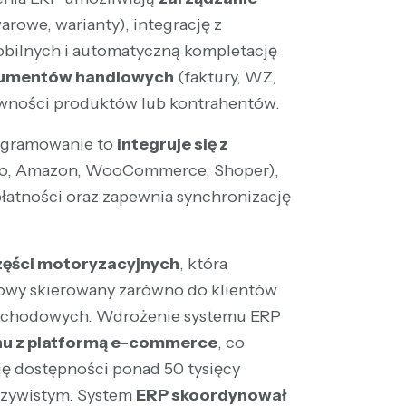
rowe, warianty), integrację z
bilnych i automatyczną kompletację
kumentów handlowych
(faktury, WZ,
towności produktów lub kontrahentów.
ogramowanie to
integruje się z
ro, Amazon, WooCommerce, Shoper),
płatności oraz zapewnia synchronizację
zęści motoryzacyjnych
, która
owy skierowany zarówno do klientów
mochodowych. Wdrożenie systemu ERP
nu z platformą e-commerce
, co
ję dostępności ponad 50 tysięcy
czywistym. System
ERP skoordynował