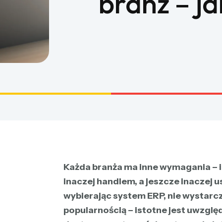
branż – j
Każda branża ma inne wymagania – i
inaczej handlem, a jeszcze inaczej 
wybierając system ERP, nie wystarcz
popularnością – istotne jest uwzg