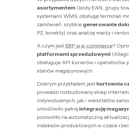
asortymentem
(kody EAN, grupy towa
systemami WMS, obsługę terminali mo
zamówień, szybkie
generowanie do
PZ, korekty) oraz analizę marży i ren
A czym jest
ERP w e-commerce
? Opr
platformami sprzedażowymi
(Alleg
obsługuje API kurierów i operatorów 
stanów magazynowych.
Dobrym przykładem jest
hurtownia c
prowadzi rozbudowany sklep internet
indywidualnych, jak i warsztatów sa
umożliwiło pełną
integrację magazy
pozwoliło na automatyczną aktualizac
indeksów produktowych w czasie rze