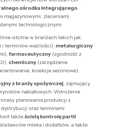
ralnego ośrodka integrującego
i magazynowymi, zleceniami
 danymi technologicznymi.
lnie istotne w branżach takich jak:
ii i terminów ważności),
metalurgiczny
mi),
farmaceutyczny
(zgodność z
DI),
chemiczny
(zarządzanie
riantowanie, kolekcje sezonowe).
yjny z branży spożywczej
, zajmujący
 wyrobów nabiałowych. Wdrożenie
ocesy planowania produkcji z
dystrybucji oraz terminami
iwił także
ścisłą kontrolę partii
 dostawców mleka i dodatków, a także