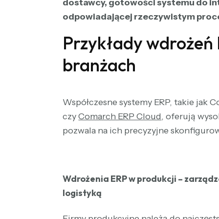
dostawcy, gotowości systemu do int
odpowiadającej rzeczywistym pro
Przykłady wdrożeń 
branżach
Współczesne systemy ERP, takie jak
czy
Comarch ERP Cloud
, oferują wys
pozwala na ich precyzyjne skonfiguro
Wdrożenia ERP w produkcji – zarządz
logistyką
Firmy produkcyjne należą do najczęs