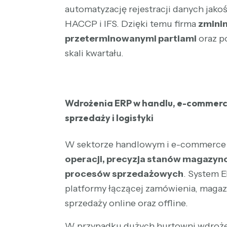
automatyzację rejestracji danych ja
HACCP i IFS. Dzięki temu firma
zminim
przeterminowanymi partiami
oraz p
skali kwartału.
Wdrożenia ERP w handlu, e-commerce
sprzedaży i logistyki
W sektorze handlowym i e-commerce
operacji, precyzja stanów magazyn
procesów sprzedażowych
. System E
platformy łączącej zamówienia, magaz
sprzedaży online oraz offline.
W przypadku dużych hurtowni wdroże