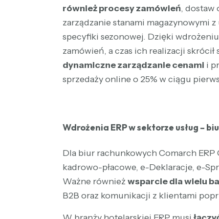
również procesy zamówień
, dostaw
zarządzanie stanami magazynowymi z 
specyfiki sezonowej. Dzięki wdrożeniu
zamówień, a czas ich realizacji skróci
dynamiczne zarządzanie cenami
i p
sprzedaży online o 25% w ciągu pierws
Wdrożenia ERP w sektorze usług – biu
Dla biur rachunkowych
Comarch ERP 
kadrowo-płacowe, e-Deklaracje, e-Spr
Ważne również
wsparcie dla wielu b
B2B oraz komunikacji z klientami popr
W branży hotelarskiej ERP musi
łączy