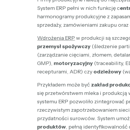
System ERP pełni w nich funkcję c
ent
harmonogramy produkcyjne z zapasam
sprzedaży, zamówieniami zakupu oraz
Wdrożenia ERP
w produkcji są szczegó
przemysł spożywczy
(śledzenie part
(zarządzanie cięciami, złomem, detala
GMP),
motoryzacyjny
(traceability, E
recepturami, ADR) czy
odzieżowy
(wa
Przykładem może być
zakład produkc
się przetwórstwem mleka i produkcją
systemu ERP pozwoliło zintegrować pr
rzeczywistym zapotrzebowaniem sieci 
przydatności surowców. System umożl
produktów
, pełną identyfikowalność