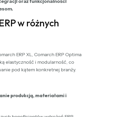
egracji oraz funkcjonalności
cesom.
ERP w różnych
 Comarch ERP XL, Comarch ERP Optima
oką elastyczność i modularność, co
wanie pod kątem konkretnej branży.
anie produkcją, materiałami i
tszych beneficjentów wdrożeń ERP.