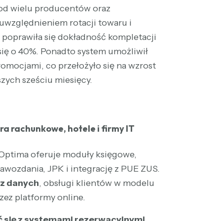
 od wielu producentów oraz
uwzględnieniem rotacji towaru i
 poprawiła się dokładność kompletacji
ł się o 40%. Ponadto system umożliwił
romocjami, co przełożyło się na wzrost
zych sześciu miesięcy.
ra rachunkowe, hotele i firmy IT
Optima
oferuje moduły księgowe,
awozdania, JPK i integrację z PUE ZUS.
az danych
, obsługi klientów w modelu
zez platformy online.
ć się z systemami rezerwacyjnymi