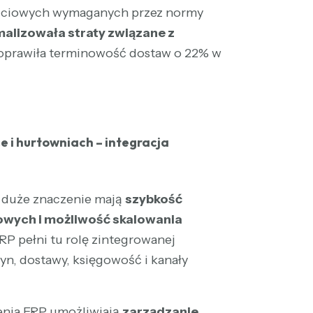
kościowych wymaganych przez normy
alizowała straty związane z
oprawiła terminowość dostaw o 22% w
 i hurtowniach – integracja
 duże znaczenie mają
szybkość
owych i możliwość skalowania
RP pełni tu rolę zintegrowanej
yn, dostawy, księgowość i kanały
nia ERP umożliwiają
zarządzanie