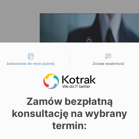
liwości kontaktu
Zadzwońcie do mnie później
Zostaw wiadomość
Zamów bezpłatną
konsultację na wybrany
termin: