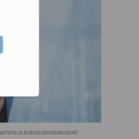
eduled call
elefonu w formacie E164
arning w branży produkcyjnej
)