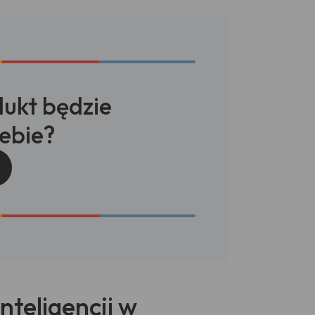
dukt będzie
ebie?
nteligencji w