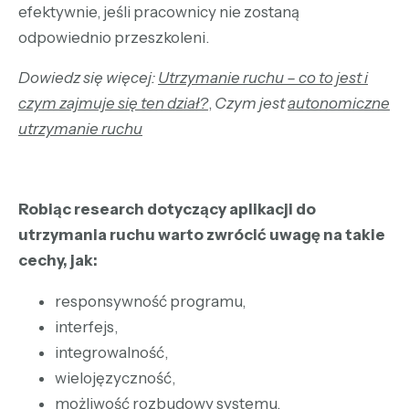
efektywnie, jeśli pracownicy nie zostaną
odpowiednio przeszkoleni.
Dowiedz się więcej:
Utrzymanie ruchu – co to jest i
czym zajmuje się ten dział?
,
Czym jest
autonomiczne
utrzymanie ruchu
Robiąc research dotyczący aplikacji do
utrzymania ruchu warto zwrócić uwagę na takie
cechy, jak:
responsywność programu,
interfejs,
integrowalność,
wielojęzyczność,
możliwość rozbudowy systemu,